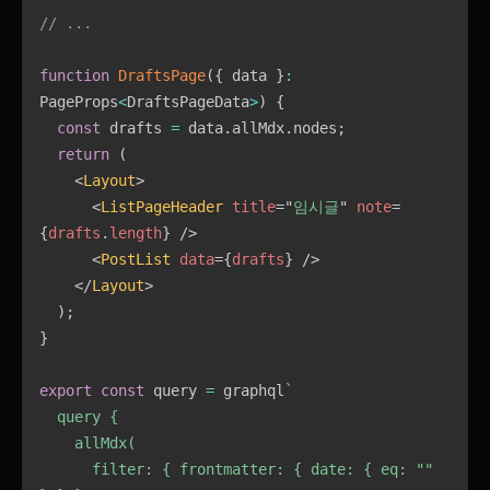
// ...
function
DraftsPage
(
{
 data 
}
:
PageProps
<
DraftsPageData
>
)
{
const
 drafts 
=
 data
.
allMdx
.
nodes
;
return
(
<
Layout
>
<
ListPageHeader
title
=
"
임시글
"
note
=
{
drafts
.
length
}
/>
<
PostList
data
=
{
drafts
}
/>
</
Layout
>
)
;
}
export
const
 query 
=
 graphql
`
  query {

    allMdx(

      filter: { frontmatter: { date: { eq: "" 