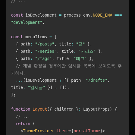
// ...
const
 isDevelopment 
=
 process
.
env
.
NODE_ENV
===
"development"
;
const
 menuItems 
=
[
{
 path
:
"/posts"
,
 title
:
"글"
}
,
{
 path
:
"/series"
,
 title
:
"시리즈"
}
,
{
 path
:
"/tags"
,
 title
:
"태그"
}
,
// 개발 환경일 경우에만 임시글 목록에 보이도록 추
가하자.
...
(
isDevelopment 
?
[
{
 path
:
"/drafts"
,
title
:
"임시글"
}
]
:
[
]
)
,
]
;
function
Layout
(
{
 children 
}
:
 LayoutProps
)
{
// ...
return
(
<
ThemeProvider
theme
=
{
normalTheme
}
>