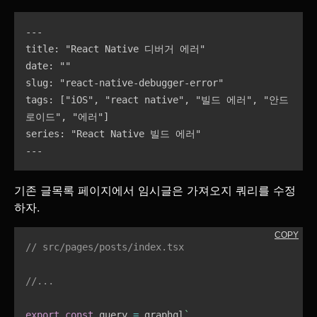
---

title: "React Native 디버거 에러"

date: ""

slug: "react-native-debugger-error"

tags: ["iOS", "react native", "빌드 에러", "안드
로이드", "에러"]

series: "React Native 빌드 에러"

---
기존 글목록 페이지에서 임시글은 가져오지 쿼리를 수정
하자.
COPY
// src/pages/posts/index.tsx
//...
export
const
 query 
=
 graphql
`