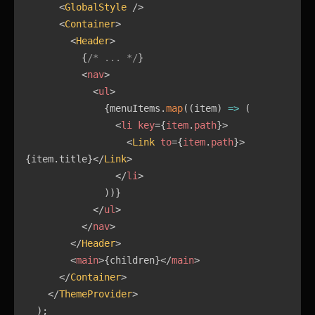
<
GlobalStyle
/>
<
Container
>
<
Header
>
{
/* ... */
}
<
nav
>
<
ul
>
{
menuItems
.
map
(
(
item
)
=>
(
<
li
key
=
{
item
.
path
}
>
<
Link
to
=
{
item
.
path
}
>
{
item
.
title
}
</
Link
>
</
li
>
)
)
}
</
ul
>
</
nav
>
</
Header
>
<
main
>
{
children
}
</
main
>
</
Container
>
</
ThemeProvider
>
)
;