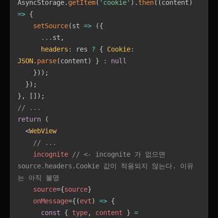
AsyncStorage
.
getItem
(
'cookie'
)
.
then
(
(
content
)
=>
{
setSource
(
st
=>
(
{
...
st
,
headers
:
 res 
?
{
Cookie
:
JSON
.
parse
(
content
)
}
:
null
}
)
)
;
}
)
;
}
,
[
]
)
;
// ...
return
(
<
WebView
// ...
incognite
// <- incognite 가 없으면 
source.headers.Cookie 값이 적용되지 않는다. 이유
는 아직 불명
source
=
{
source
}
onMessage
=
{
(
evt
)
=>
{
const
{
 type
,
 content 
}
=